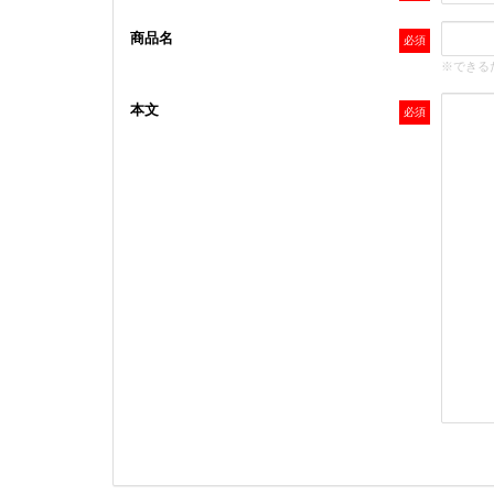
商品名
※できる
本文