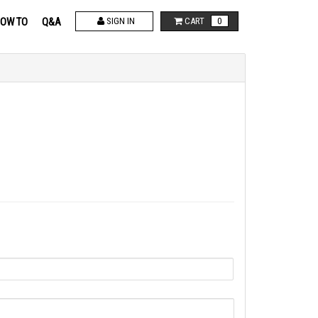
OW TO
Q&A
SIGN IN
CART
0