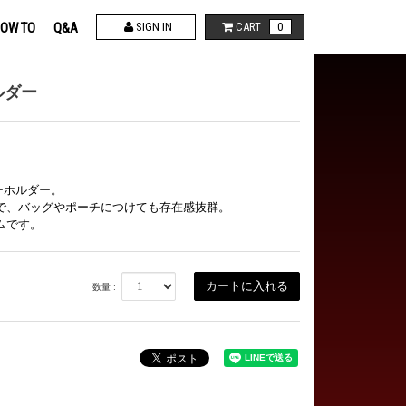
OW TO
Q&A
SIGN IN
CART
0
ルダー
キーホルダー。
で、バッグやポーチにつけても存在感抜群。
ムです。
数量 :