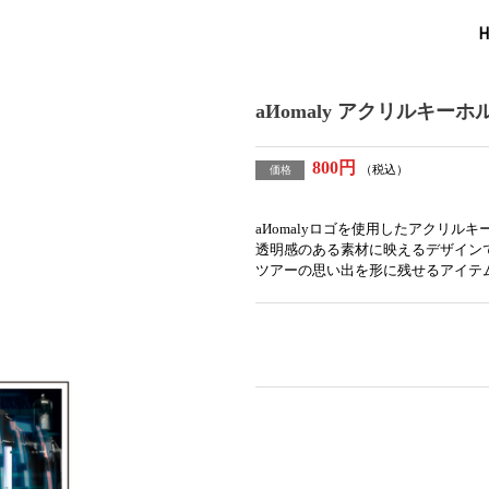
H
aИomaly アクリルキーホ
800円
（税込）
価格
aИomalyロゴを使用したアクリル
透明感のある素材に映えるデザイン
ツアーの思い出を形に残せるアイテ