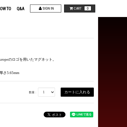
OW TO
Q&A
SIGN IN
CART
0
Out in Europeのロゴを用いたマグネット。
厚さ5.65mm
数量 :