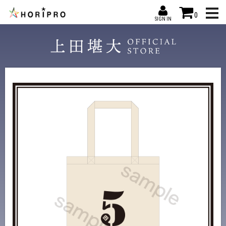
0
SIGN IN