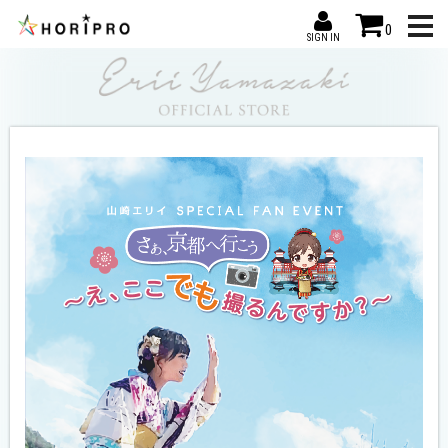
0
SIGN IN