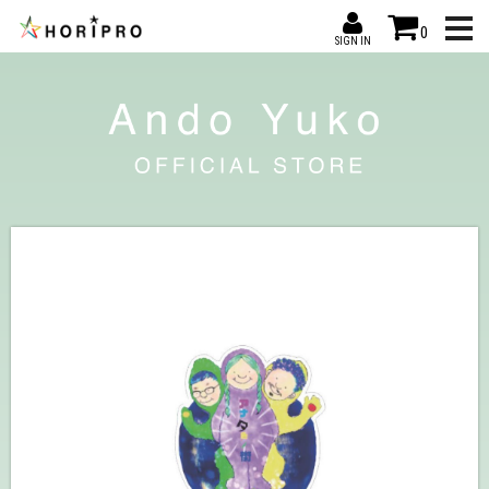
0
SIGN IN