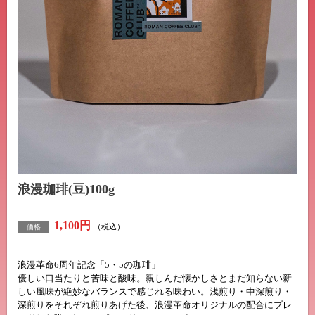
浪漫珈琲(豆)100g
1,100円
（税込）
価格
浪漫革命6周年記念「5・5の珈琲」
優しい口当たりと苦味と酸味。親しんだ懐かしさとまだ知らない新
しい風味が絶妙なバランスで感じれる味わい。浅煎り・中深煎り・
深煎りをそれぞれ煎りあげた後、浪漫革命オリジナルの配合にブレ