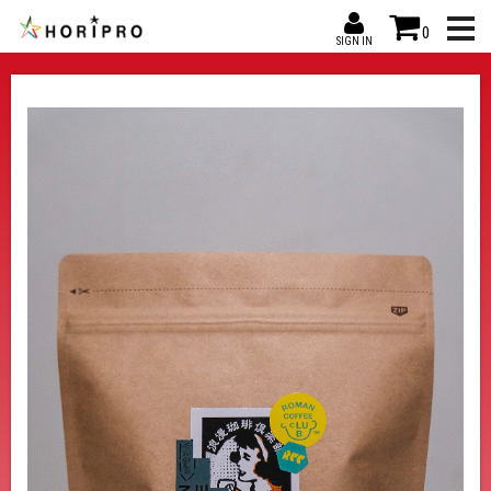
0
SIGN IN