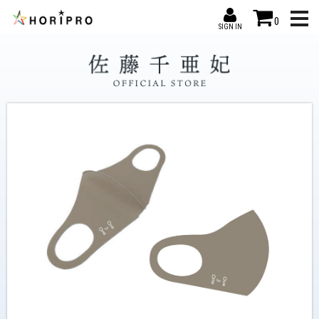
0
SIGN IN